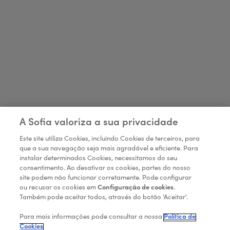
A Sofia valoriza a sua privacidade
Este site utiliza Cookies, incluindo Cookies de terceiros, para
que a sua navegação seja mais agradável e eficiente. Para
instalar determinados Cookies, necessitamos do seu
consentimento. Ao desativar os cookies, partes do nosso
site podem não funcionar corretamente. Pode configurar
ou recusar os cookies em
Configuração de cookies
.
Quer trabalhar com a
Também pode aceitar todos, através do botão 'Aceitar'.
Sofia?
Para mais informações pode consultar a nossa
Política de
Cookies