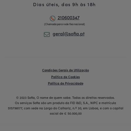
Dias úteis, das 9h às 18h
210600347
(Chamada para rede fixa nacional)
geral@sofia.pt
Condições Gerais de Utilização
Política de Cookies
Política de Privacidade
© 2023 Sofia, O nome de quem sabe. Todos os direitos reservados.
Os serviços Sofia são um produto da FID I&D, S.A., NIPC e matrícula
515798177, com sede na Largo do Calhariz, n.º 30, em Lisboa, e com o capital
social de € 50.000,00