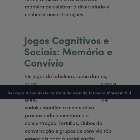
maneira de celebrar a diversidade e
conhecer novas tradições.
Jogos Cognitivos e
Sociais: Memória e
Convívio
Os jogos de tabuleiro, como damas,
xadrez e dominó, são excelentes para a
coordenação motora e para criar laços
Serviços disponíveis na zona da Grande Lisboa e Margem Sul.
afetivos. Puzzles, quebra-cabeças e
sudoku mantêm a mente ativa,
promovendo a memória e a
concentração. Tertúlias, clubes de
conversação e grupos de convívio são
essenciais para a socialização,