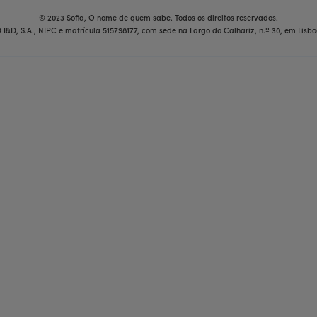
© 2023 Sofia, O nome de quem sabe. Todos os direitos reservados.
 I&D, S.A., NIPC e matrícula 515798177, com sede na Largo do Calhariz, n.º 30, em Lisbo