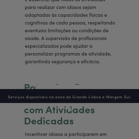
para realizar com idosos sejam
adaptadas às capacidades físicas e
cognitivas de cada pessoa, respeitando
eventuais limitações ou condições de
saúde. A supervisão de profissionais
especializados pode ajudar a
personalizar programas de atividade,
garantindo segurança e eficácia.
Potencie o Bem-
estar dos Idosos
Serviços disponíveis na zona da Grande Lisboa e Margem Sul.
com Atividades
Dedicadas
Incentivar idosos a participarem em