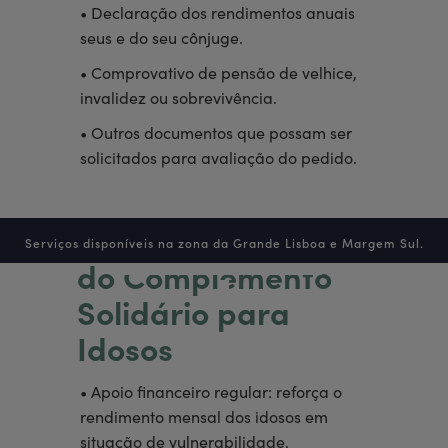
• Declaração dos rendimentos anuais
seus e do seu cônjuge.
• Comprovativo de pensão de velhice,
invalidez ou sobrevivência.
• Outros documentos que possam ser
solicitados para avaliação do pedido.
Benefícios Práticos
Serviços disponíveis na zona da Grande Lisboa e Margem Sul.
do Complemento
Solidário para
Idosos
• Apoio financeiro regular: reforça o
rendimento mensal dos idosos em
situação de vulnerabilidade.