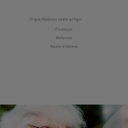
O que falámos neste artigo:
Finanças
Reforma
Apoio a Idosos