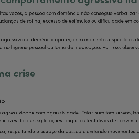
o comportamento agressivo n
uitas vezes, a pessoa com demência não consegue verbalizar 
mudanças de rotina, excesso de estímulos ou dificuldade em
gressivo na demência apareça em momentos específicos do 
 como higiene pessoal ou toma de medicação. Por isso, obser
ma crise
ão
 à agressividade com agressividade. Falar num tom sereno, b
 eficazes do que explicações longas ou tentativas de convence
ica, respeitando o espaço da pessoa e evitando movimentos br