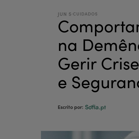
.
JUN 5
CUIDADOS
Comportam
na Demênc
Gerir Cri
e Seguran
Escrito por: