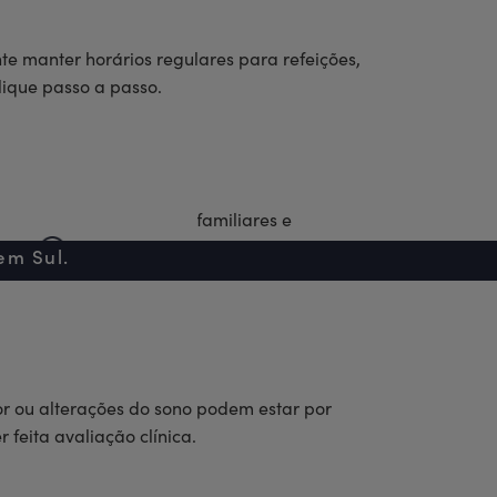
te manter horários regulares para refeições,
lique passo a passo.
 Luz adequada, objetos familiares e
a, é importante proteger o próprio cuidador
s
210 600 347
em Sul.
r ou alterações do sono podem estar por
 feita avaliação clínica.