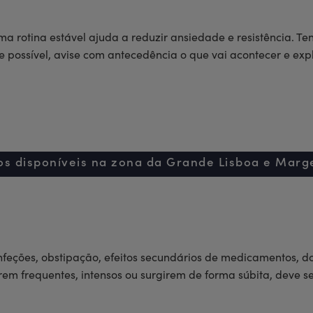
 rotina estável ajuda a reduzir ansiedade e resistência. Ten
possível, avise com antecedência o que vai acontecer e exp
s estímulos visuais, pode prevenir a sobrecarga emocional.
or sensação de segurança. Se houver risco de agressão físic
Serviços
a
Blog
Emprego
Contacto
os disponíveis na zona da Grande Lisboa e Marg
e crianças.
eções, obstipação, efeitos secundários de medicamentos, do
em frequentes, intensos ou surgirem de forma súbita, deve ser