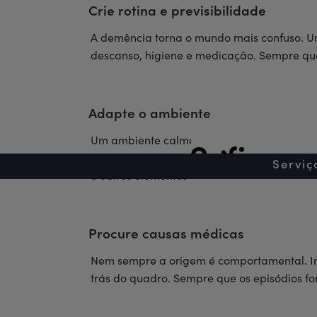
Crie rotina e previsibilidade
A demência torna o mundo mais confuso. Uma
descanso, higiene e medicação. Sempre que 
Adapte o ambiente
Um ambiente calmo, com menos ruído e meno
organização do espaço contribuem para mai
A Sofi
Serviç
e outros elementos da família, especialment
Procure causas médicas
Nem sempre a origem é comportamental. Inf
trás do quadro. Sempre que os episódios for