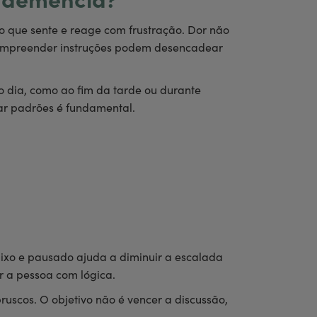
a demência?
o que sente e reage com frustração. Dor não
 compreender instruções podem desencadear
dia, como ao fim da tarde ou durante
var padrões é fundamental.
aixo e pausado ajuda a diminuir a escalada
r a pessoa com lógica.
uscos. O objetivo não é vencer a discussão,