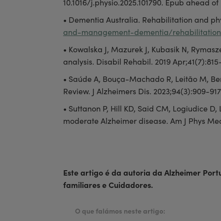
10.1016/j.physio.2025.101790. Epub ahead of
• Dementia Australia. Rehabilitation and ph
and-management-dementia/rehabilitation
• Kowalska J, Mazurek J, Kubasik N, Rymasze
analysis. Disabil Rehabil. 2019 Apr;41(7):81
• Saúde A, Bouça-Machado R, Leitão M, Bened
Review. J Alzheimers Dis. 2023;94(3):909-91
• Suttanon P, Hill KD, Said CM, Logiudice D,
moderate Alzheimer disease. Am J Phys Med 
Este artigo é da autoria da Alzheimer Por
familiares e Cuidadores.
O que falámos neste artigo: