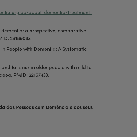
entia.org.au/about-dementia/treatment-
th dementia: a prospective, comparative
PMID: 29189083.
y in People with Dementia: A Systematic
nd falls risk in older people with mild to
caeea. PMID: 22157433.
vida das Pessoas com Demência e dos seus