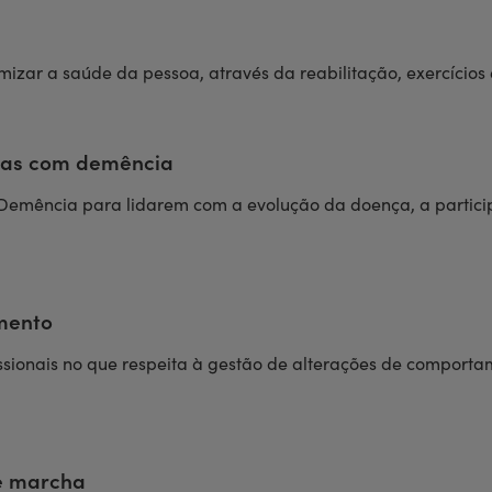
mizar a saúde da pessoa, através da reabilitação, exercícios e
oas com demência
Demência para lidarem com a evolução da doença, a particip
mento
issionais no que respeita à gestão de alterações de compor
e marcha