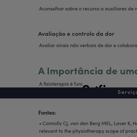
Aconselhar sobre o recurso a auxiliares de 
Avaliação e controlo da dor
Avaliar sinais não verbais de dor e colabor
A Importância de um
A fisioterapia é fundamental desde o início
A Sofi
da Pessoa com Demência.
Serviç
Fontes:
• Connolly CJ, van den Berg MEL, Laver K, H
relevant to the physiotherapy scope of pract