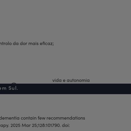
trolo da dor mais eficaz;
o melhorar a qualidade de vida e autonomia
s
210 600 347
em Sul.
for dementia contain few recommendations
rapy. 2025 Mar 25;128:101790. doi: