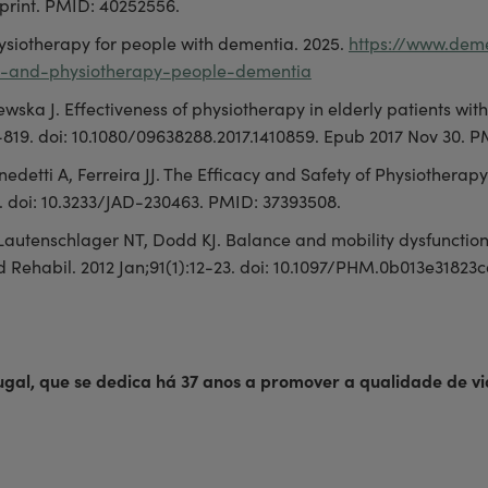
 print. PMID: 40252556.
ysiotherapy for people with dementia. 2025.
https://www.dem
-and-physiotherapy-people-dementia
wska J. Effectiveness of physiotherapy in elderly patients wi
5-819. doi: 10.1080/09638288.2017.1410859. Epub 2017 Nov 30. 
etti A, Ferreira JJ. The Efficacy and Safety of Physiotherap
7. doi: 10.3233/JAD-230463. PMID: 37393508.
 Lautenschlager NT, Dodd KJ. Balance and mobility dysfunction a
Rehabil. 2012 Jan;91(1):12-23. doi: 10.1097/PHM.0b013e31823
tugal, que se dedica há 37 anos a promover a qualidade de 