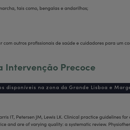
marcha, tais como, bengalas e andarilhos;
ar com outros profissionais de saúde e cuidadores para um con
a Intervenção Precoce
, para avaliar, tratar e alcançar resultados positivos, visand
Serviços
a
Blog
Emprego
Contacto
os disponíveis na zona da Grande Lisboa e Marg
arris IT, Petersen JM, Lewis LK. Clinical practice guidelines 
ice and are of varying quality: a systematic review. Physiothe