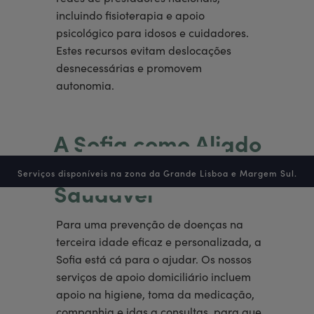
incluindo fisioterapia e apoio
psicológico para idosos e cuidadores.
Estes recursos evitam deslocações
desnecessárias e promovem
autonomia.
A Sofia como Aliado
no Envelhecimento
Serviços disponíveis na zona da Grande Lisboa e Margem Sul.
Saudável
Para uma prevenção de doenças na
terceira idade eficaz e personalizada, a
Sofia está cá para o ajudar. Os nossos
serviços de apoio domiciliário incluem
apoio na higiene, toma da medicação,
companhia e idas a consultas, para que